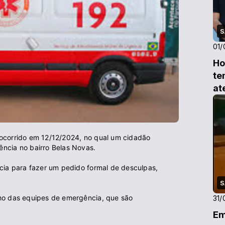
S
01/
Ho
te
at
Ba
ocorrido em 12/12/2024, no qual um cidadão
ncia no bairro Belas Novas.
ícia para fazer um pedido formal de desculpas,
S
lho das equipes de emergência, que são
31/
Em