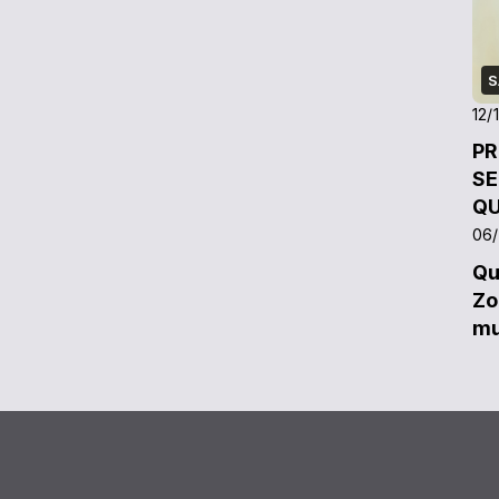
S
12/
PRE
SE
QU
06/
Qu
Zo
m