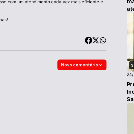
ma
isso com um atendimento cada vez mais eficiente e
at
Gr
pas!
Novo comentário
S
24/
Pr
In
Sa