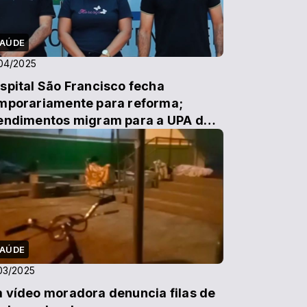
AÚDE
04/2025
spital São Francisco fecha
mporariamente para reforma;
endimentos migram para a UPA do
irro Expoagra a partir...
AÚDE
03/2025
 vídeo moradora denuncia filas de