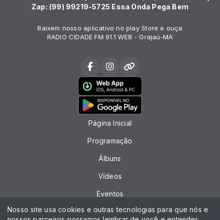
Zap: (99) 99219-5725 Essa Onda Pega Bem
Baixem nosso aplicativo no play Store e ouça
RADIO CIDADE FM 91.1 WEB - Grajaú-MA
Página Inicial
Programação
Álbuns
Vídeos
Eventos
Nosso site usa cookies e outras tecnologias para que nós e
Recados
nossos parceiros possamos lembrar de você e entender