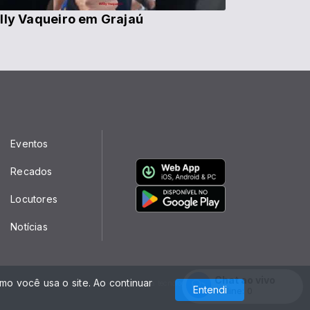
lly Vaqueiro em Grajaú
Eventos
Recados
Locutores
Notícias
Chat ao vivo
o você usa o site. Ao continuar
Com a tecnologia
Entendi
Online:
0