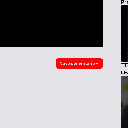
Pr
Novo comentário
TE
L