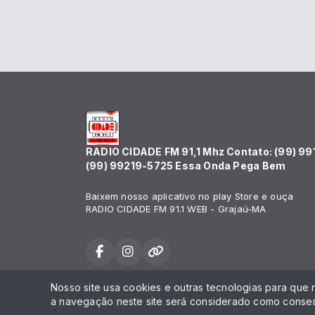
RADIO CIDADE FM 91,1 Mhz Contato: (99) 99
(99) 99219-5725 Essa Onda Pega Bem
Baixem nosso aplicativo no play Store e ouça
RADIO CIDADE FM 91.1 WEB - Grajaú-MA
Nosso site usa cookies e outras tecnologias para que
Todos os direitos reservados.
a navegação neste site será considerado como consen