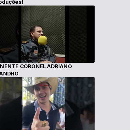
oduções)
NENTE CORONEL ADRIANO
EANDRO