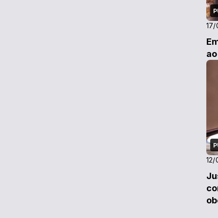
P
17/
Em
ao
P
12/
Ju
co
ob