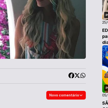
P
25
ED
pa
di
P
Novo comentário
05
SÃ