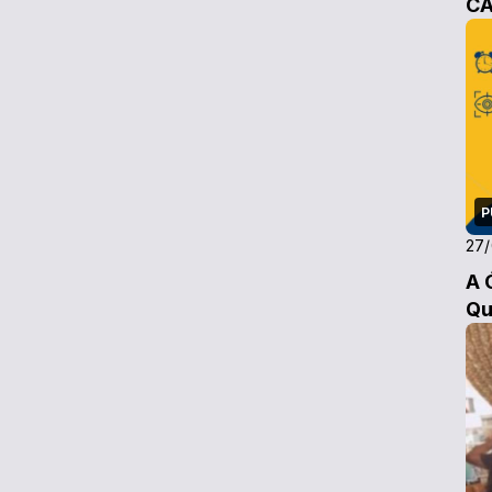
C
P
27/
A 
Qu