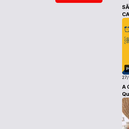
SÃ
C
P
27/
A 
Qu