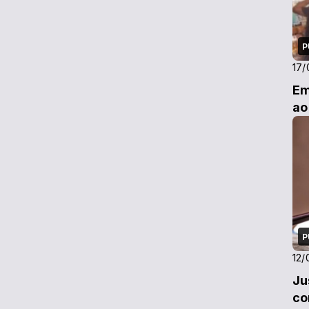
P
17/
Em
ao
P
12/
Ju
co