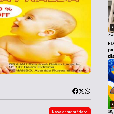
P
25
ED
pa
di
P
Novo comentário
05