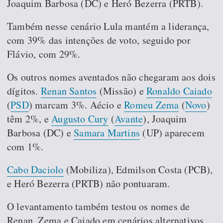
Joaquim Barbosa (DC) e Heró Bezerra (PRTB).
Também nesse cenário Lula mantém a liderança,
com 39% das intenções de voto, seguido por
Flávio, com 29%.
Os outros nomes aventados não chegaram aos dois
dígitos.
Renan Santos
(Missão) e
Ronaldo Caiado
(
PSD
) marcam 3%. Aécio e
Romeu Zema
(
Novo
)
têm 2%, e
Augusto Cury
(
Avante
), Joaquim
Barbosa (DC) e
Samara Martins
(UP) aparecem
com 1%.
Cabo Daciolo
(Mobiliza), Edmilson Costa (PCB),
e Heró Bezerra (PRTB) não pontuaram.
O levantamento também testou os nomes de
Renan, Zema e Caiado em cenários alternativos