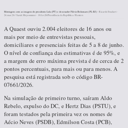
Montagem com as imagens do presidente Lula (PT) e do senador Flávio Bolsonaro (PL-RJ) -
Ricardo Stuckert -
24.mar.26 / Sarah Meyssonnier - 10.fev.26/Presidência da República / Reuters
A Quaest ouviu 2.004 eleitores de 16 anos ou
mais por meio de entrevistas pessoais,
domiciliares e presenciais feitas de 5 a 8 de junho.
O nível de confiança das estimativas é de 95%, e
a margem de erro máxima prevista é de cerca de 2
pontos percentuais, para mais ou para menos. A
pesquisa está registrada sob o código BR-
07661/2026.
Na simulação de primeiro turno, saíram Aldo
Rebelo, expulso do DC, e Hertz Dias (PSTU), e
foram testados pela primeira vez os nomes de
Aécio Neves (PSDB), Edmilson Costa (PCB),