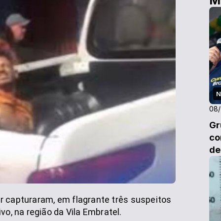
M
N
08
Gr
co
de
tar capturaram, em flagrante três suspeitos
vo, na região da Vila Embratel.