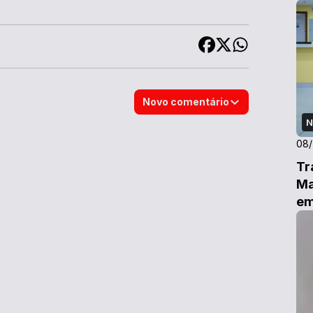
Novo comentário
N
08
Tr
Ma
em