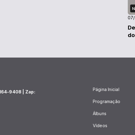
N
07
De
do
Página Inicial
164-9408 | Zap:
Programação
Álbuns
Vídeos