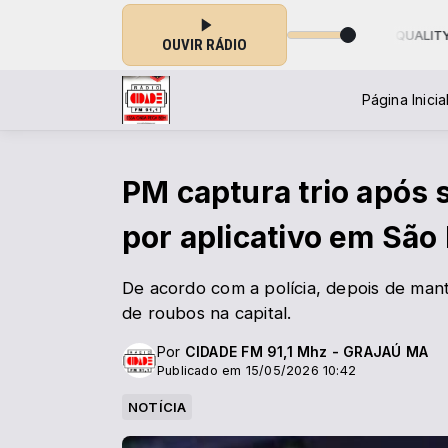
Tocando agora: MANIAC - Michael Sembello (HIGH QUALITY)
OUVIR RÁDIO
Página Inicia
PM captura trio após 
por aplicativo em São 
De acordo com a polícia, depois de mante
de roubos na capital.
Por
CIDADE FM 91,1 Mhz - GRAJAÚ MA
Publicado em 15/05/2026 10:42
NOTÍCIA