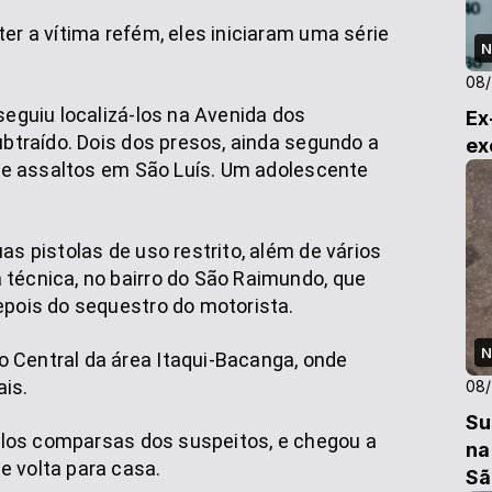
er a vítima refém, eles iniciaram uma série
N
08
seguiu localizá-los na Avenida dos
Ex
ubtraído. Dois dos presos, ainda segundo a
ex
a de assaltos em São Luís. Um adolescente
as pistolas de uso restrito, além de vários
técnica, no bairro do São Raimundo, que
epois do sequestro do motorista.
N
 Central da área Itaqui-Bacanga, onde
is.
08
Su
 pelos comparsas dos suspeitos, e chegou a
na
e volta para casa.
Sã