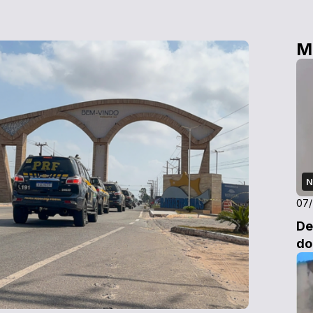
M
N
07
De
do