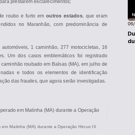
 para prestarem esclarecimentos;
N
 de roubo e furto em
outros estados
, que eram
06
vendidos no
Ma
ranhão, com predominância de
Du
du
 automóveis, 1 caminhão, 277 motocicletas, 16
s. Um dos casos emblemáticos foi registrado
m caminhão roubado em Balsas (
MA
), em julho de
onadas e todos os elementos de identificação
cação das fraudes, que agora serão investigadas.
do em
Ma
tinha (
MA
) durante a Operação Hircus IX