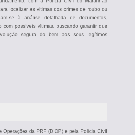
 andamento, com a Polícia Civil do
Ma
ranhão
ra localizar as víti
ma
s dos crimes de roubo ou
icam-se à análise detalhada de documentos,
o com possíveis víti
ma
s, buscando garantir que
volução segura do bem aos seus legítimos
e Operações da PRF (DIOP) e pela Polícia Civil