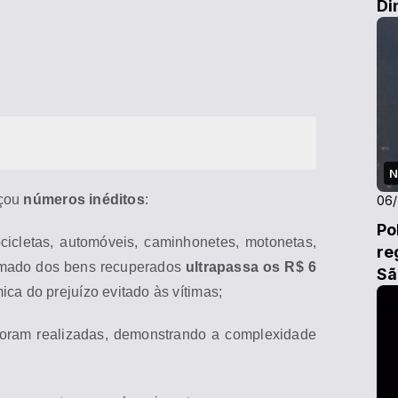
Di
N
nçou
números inéditos
:
06
Po
ocicletas, automóveis, caminhonetes, motonetas,
re
ma
do dos bens recuperados
ultrapassa os R$ 6
Sã
ca do prejuízo evitado às víti
ma
s;
oram realizadas, demonstrando a complexidade