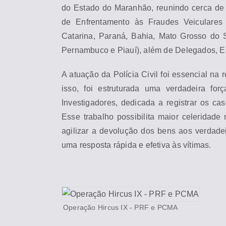
do Estado do
Ma
ranhão, reunindo cerca de 
de Enfrentamento às Fraudes Veiculare
Catarina, Paraná, Bahia,
Ma
to Grosso do 
Pernambuco e Piauí), além de Delegados, E
A atuação da Polícia Civil foi essencial na
isso, foi estruturada u
ma
verdadeira força
Investigadores, dedicada a registrar os ca
Esse trabalho possibilita
ma
ior celeridade
agilizar a devolução dos bens aos verdadeir
u
ma
resposta rápida e efetiva às víti
ma
s.
Operação Hircus IX - PRF e PC
MA