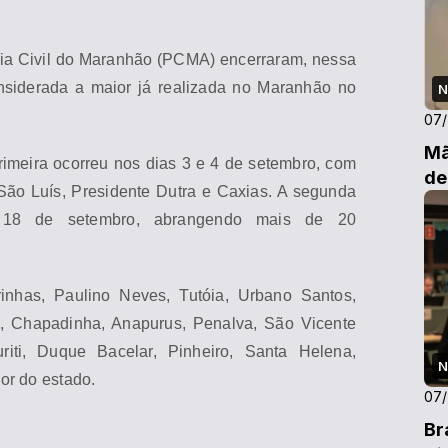
ia Civil do
Ma
ranhão (PC
MA
) encerraram, nessa
onsiderada a
ma
ior já realizada no
Ma
ranhão no
N
07
Mã
primeira ocorreu nos dias 3 e 4 de setembro, com
de
São Luís, Presidente Dutra e Caxias. A segunda
 18 de setembro, abrangendo
ma
is de 20
inhas, Paulino Neves, Tutóia, Urbano Santos,
o, Chapadinha, Anapurus, Penalva, São Vicente
riti, Duque Bacelar, Pinheiro, Santa Helena,
N
ior do estado.
07
Br