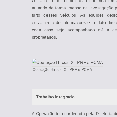
O trabalho de identificação continua em
atuando de for
ma
intensa na investigação pa
furto desses veículos. As equipes ded
cruzamento de infor
ma
ções e contato diret
cada caso seja acompanhado até a de
proprietários.
Operação Hircus IX - PRF e PC
MA
Trabalho integrado
A Operação foi coordenada pela Diretoria d