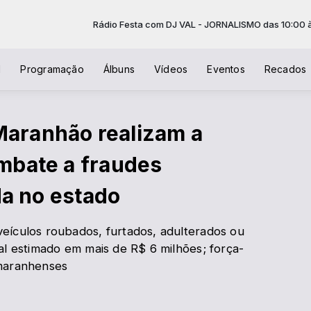
Rádio Festa com DJ VAL - JORNALISMO das 10:00 às 11:30
l
Programação
Álbuns
Vídeos
Eventos
Recados
 Maranhão realizam a
mbate a fraudes
da no estado
eículos roubados, furtados, adulterados ou
al estimado em mais de R$ 6 milhões; força-
 maranhenses