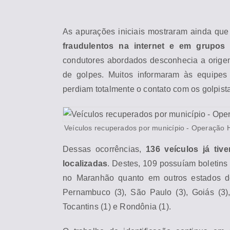
As apurações iniciais mostraram ainda que
fraudulentos na internet e em grupo
condutores abordados desconhecia a origem 
de golpes. Muitos infor
ma
ram às equipes 
perdiam totalmente o contato com os golpist
Veículos recuperados por município - Operação H
Dessas ocorrências,
136 veículos
já tive
localizadas
. Destes, 109 possuíam boletins 
no
Ma
ranhão quanto em outros estados 
Pernambuco (3), São Paulo (3), Goiás (3), 
Tocantins (1) e Rondônia (1).