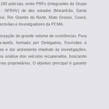
100 policiais, entre PRFs (integrantes do Grupo
s - GFRAV) de dez estados (
Ma
ranhão, Santa
Sul, Rio Grande do Norte,
Ma
to Grosso, Ceará,
scrivães e Investigadores da PC
MA
.
 recepção do grande volume de ocorrências. Para
-tarefa, for
ma
da por Delegados, Escrivães e
sos e dar andamento imediato às investigações.
 na análise dos veículos recuperados, buscando
os proprietários. O objetivo principal é garantir