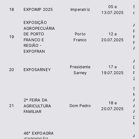
05 a
Si
18
EXPOIMP 2025
Imperatriz
13.07.2025
de
EXPOSIÇÃO
As
AGROPECUÁRIA
Pr
Porto
12 a
DE PORTO
19
Ru
Franco
20.07.2025
FRANCO E
F
REGIÃO -
AP
EXPOFRAN
As
Presidente
17 a
Do
20
EXPOSARNEY
Sarney
19.07.2025
Po
Ze
Sec
Mu
2ª FEIRA DA
Ag
18 a
21
Dom Pedro
AGRICULTURA
A
20.07.2025
FAMILIAR
Ab
De
Ma
46° EXPOAGRA
As
(EXPOSIÇÃO