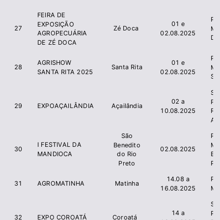
FEIRA DE
Pre
01 e
EXPOSIÇÃO
27
Zé Doca
Mu
02.08.2025
AGROPECUÁRIA
Do
DE ZÉ DOCA
Pre
AGRISHOW
01 e
28
Santa Rita
Mu
SANTA RITA 2025
02.08.2025
San
Si
02 a
Pr
29
EXPOAÇAILÂNDIA
Açailândia
10.08.2025
R
Aça
São
Pre
I FESTIVAL DA
Benedito
Mu
30
02.08.2025
MANDIOCA
do Rio
Be
Preto
Pr
14.08 a
Pr
31
AGROMATINHA
Matinha
16.08.2025
Ma
Si
14 a
Pr
32
EXPO COROATÁ
Coroatá