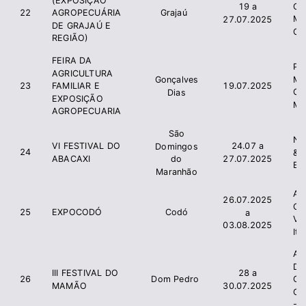
Cr
19 a
22
Grajaú
AGROPECUÁRIA
Mu
27.07.2025
DE GRAJAÚ E
Gr
REGIÃO)
FEIRA DA
Pre
AGRICULTURA
Mu
Gonçalves
23
19.07.2025
FAMILIAR E
Go
Dias
EXPOSIÇÃO
Ma
AGROPECUARIA
São
Na
VI FESTIVAL DO
24.07 a
Domingos
24
&
ABACAXI
27.07.2025
do
En
Maranhão
As
26.07.2025
Cr
25
EXPOCODÓ
Codó
a
V
03.08.2025
It
As
De
III FESTIVAL DO
28 a
26
Dom Pedro
Co
MAMÃO
30.07.2025
Ce
- 