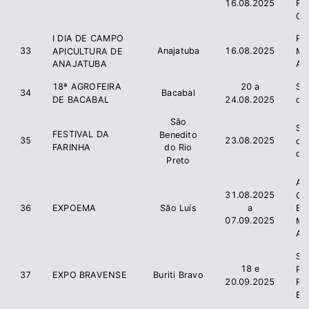
16.08.2025
R
Co
I DIA DE CAMPO
Pre
33
Anajatuba
16.08.2025
APICULTURA DE
Mu
ANAJATUBA
An
18ª AGROFEIRA
20 a
Si
34
Bacabal
DE BACABAL
24.08.2025
de
São
Si
FESTIVAL DA
Benedito
35
23.08.2025
de
FARINHA
do Rio
do
Preto
As
31.08.2025
Cr
a
36
EXPOEMA
São Luís
E
07.09.2025
Ma
AS
SI
18 e
PR
37
EXPO BRAVENSE
Buriti Bravo
20.09.2025
R
BU