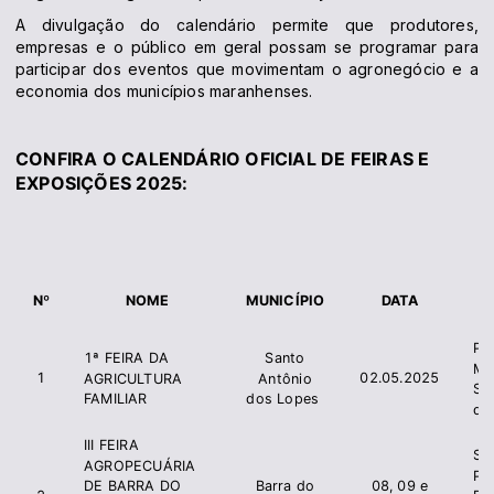
A divulgação do calendário permite que produtores,
empresas e o público em geral possam se programar para
participar dos eventos que movimentam o agronegócio e a
economia dos municípios maranhenses.
CONFIRA O CALENDÁRIO OFICIAL DE FEIRAS E
EXPOSIÇÕES 2025:
I
Nº
NOME
MUNICÍPIO
DATA
Pre
1ª FEIRA DA
Santo
Mu
1
02.05.2025
AGRICULTURA
Antônio
Sa
FAMILIAR
dos Lopes
do
III FEIRA
Si
AGROPECUÁRIA
Pr
Barra do
08, 09 e
DE BARRA DO