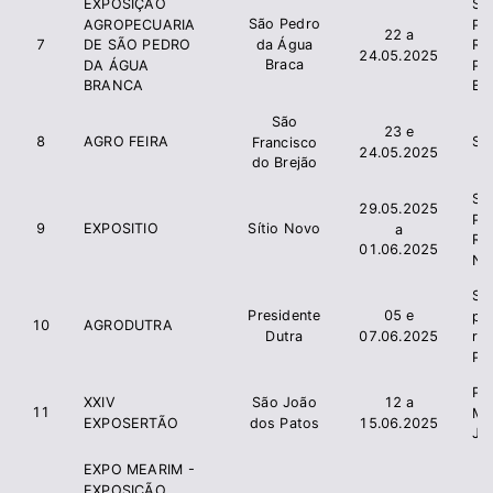
EXPOSIÇÃO
Si
São Pedro
AGROPECUARIA
Pr
22 a
da Água
7
DE SÃO PEDRO
Ru
24.05.2025
Braca
DA ÁGUA
Pe
BRANCA
Br
São
23 e
8
AGRO FEIRA
Si
Francisco
24.05.2025
do Brejão
SI
29.05.2025
PR
9
EXPOSITIO
Sítio Novo
a
RU
01.06.2025
N
Si
Presidente
05 e
pr
10
AGRODUTRA
Dutra
07.06.2025
r
Pr
Pre
XXIV
São João
12 a
11
Mu
EXPOSERTÃO
dos Patos
15.06.2025
Jo
EXPO MEARIM -
EXPOSIÇÃO