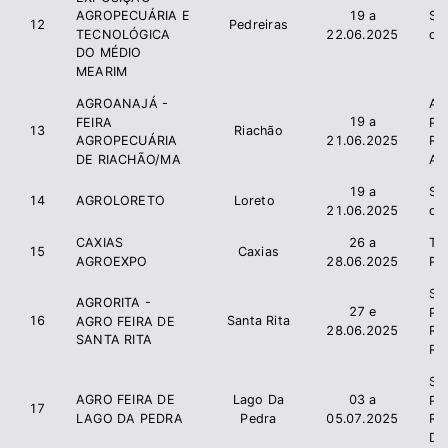
19 a
Si
AGROPECUÁRIA E
12
Pedreiras
22.06.2025
de
TECNOLÓGICA
DO MÉDIO
MEARIM
AGROANAJÁ -
As
19 a
FEIRA
Pr
13
Riachão
21.06.2025
AGROPECUÁRIA
R
DE RIACHÃO/MA
An
19 a
Si
14
AGROLORETO
Loreto
21.06.2025
de
CAXIAS
26 a
T
15
Caxias
AGROEXPO
28.06.2025
Pr
Si
AGRORITA -
27 e
Pr
16
Santa Rita
AGRO FEIRA DE
28.06.2025
Ru
SANTA RITA
Rit
Si
AGRO FEIRA DE
Lago Da
03 a
Pr
17
LAGO DA PEDRA
Pedra
05.07.2025
Ru
Da