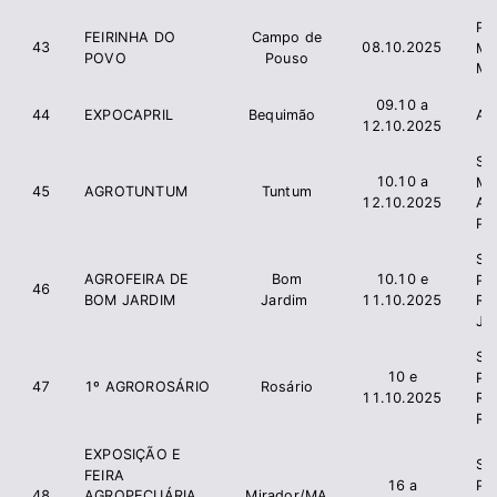
Pre
FEIRINHA DO
Campo de
43
08.10.2025
Mun
POVO
Pouso
Mi
09.10 a
44
EXPOCAPRIL
Bequimão
Ac
12.10.2025
Sec
10.10 a
Mu
45
AGROTUNTUM
Tuntum
12.10.2025
Agr
Pe
Si
AGROFEIRA DE
Bom
10.10 e
Pr
46
BOM JARDIM
Jardim
11.10.2025
Ru
Ja
Si
10 e
Pr
47
1º AGROROSÁRIO
Rosário
11.10.2025
Ru
Ro
EXPOSIÇÃO E
Si
FEIRA
Pr
16 a
48
Mirador/MA
AGROPECUÁRIA