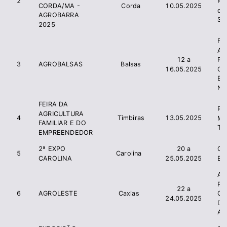
2
Ru
Corda
10.05.2025
CORDA/MA -
do
AGROBARRA
SI
2025
F
A
12 a
P
3
AGROBALSAS
Balsas
16.05.2025
C
Ex
No
FEIRA DA
Pre
AGRICULTURA
4
Timbiras
13.05.2025
Mu
FAMILIAR E DO
Ti
EMPREENDEDOR
2ª EXPO
20 a
Ca
5
Carolina
CAROLINA
25.05.2025
E 
As
Pr
22 a
6
AGROLESTE
Caxias
Gr
24.05.2025
Do
AP