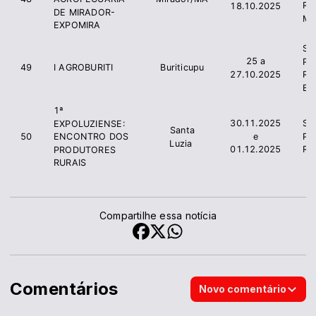
Ru
18.10.2025
DE MIRADOR-
Mi
EXPOMIRA
Si
25 a
Pr
49
I AGROBURITI
Buriticupu
27.10.2025
Ru
Bur
1ª
30.11.2025
Si
EXPOLUZIENSE:
Santa
e
Pr
50
ENCONTRO DOS
Luzia
01.12.2025
Ru
PRODUTORES
RURAIS
Compartilhe essa notícia
Comentários
Novo comentário