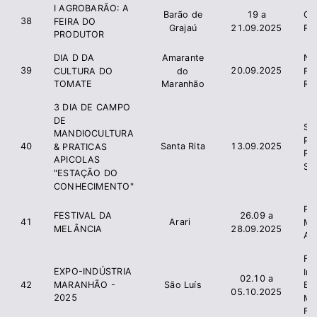
I AGROBARÃO: A
Barão de
19 a
CA
38
FEIRA DO
Grajaú
21.09.2025
PR
PRODUTOR
DIA D DA
Amarante
NA
39
20.09.2025
CULTURA DO
do
FE
TOMATE
Maranhão
RO
3 DIA DE CAMPO
DE
SI
MANDIOCULTURA
PR
40
Santa Rita
13.09.2025
& PRATICAS
RU
APICOLAS
SA
"ESTAÇÃO DO
CONHECIMENTO"
Pre
FESTIVAL DA
26.09 a
41
Arari
Mu
MELÂNCIA
28.09.2025
Ara
Fe
EXPO-INDÚSTRIA
In
02.10 a
MARANHÃO -
42
São Luís
Es
05.10.2025
2025
Ma
FI