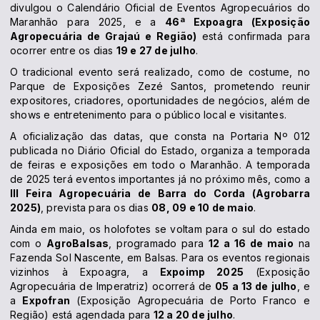
divulgou o Calendário Oficial de Eventos Agropecuários do
Maranhão para 2025, e a
46ª Expoagra (Exposição
Agropecuária de Grajaú e Região)
está confirmada para
ocorrer entre os dias
19 e 27 de julho
.
O tradicional evento será realizado, como de costume, no
Parque de Exposições Zezé Santos, prometendo reunir
expositores, criadores, oportunidades de negócios, além de
shows e entretenimento para o público local e visitantes.
A oficialização das datas, que consta na Portaria Nº 012
publicada no Diário Oficial do Estado, organiza a temporada
de feiras e exposições em todo o Maranhão. A temporada
de 2025 terá eventos importantes já no próximo mês, como a
III Feira Agropecuária de Barra do Corda (Agrobarra
2025)
, prevista para os dias
08, 09 e 10 de maio
.
Ainda em maio, os holofotes se voltam para o sul do estado
com o
AgroBalsas
, programado para
12 a 16 de maio
na
Fazenda Sol Nascente, em Balsas. Para os eventos regionais
vizinhos à Expoagra, a
Expoimp 2025
(Exposição
Agropecuária de Imperatriz) ocorrerá de
05 a 13 de julho
, e
a
Expofran
(Exposição Agropecuária de Porto Franco e
Região) está agendada para
12 a 20 de julho
.