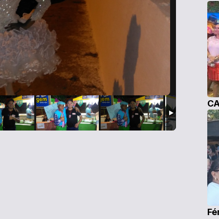
CA
Fé