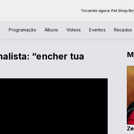
Tocando agora: Pet Shop Boys - I
l
Programação
Álbuns
Vídeos
Eventos
Recados
M
alista: “encher tua
Ze