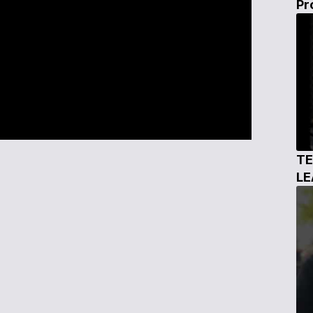
Pr
TE
L