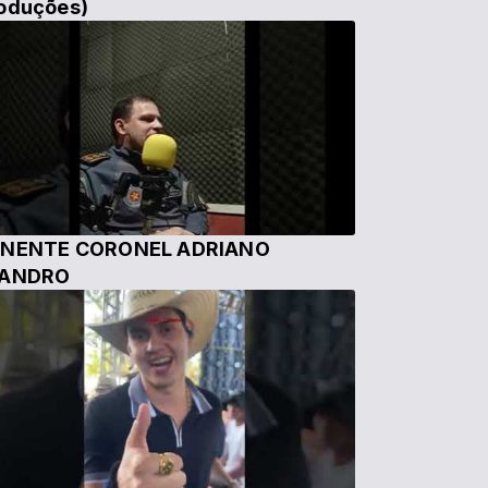
oduções)
NENTE CORONEL ADRIANO
EANDRO