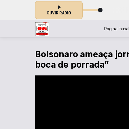
Tocando agora: Pet Shop Boys - It's A Sin
OUVIR RÁDIO
Página Inicia
Bolsonaro ameaça jorn
boca de porrada”