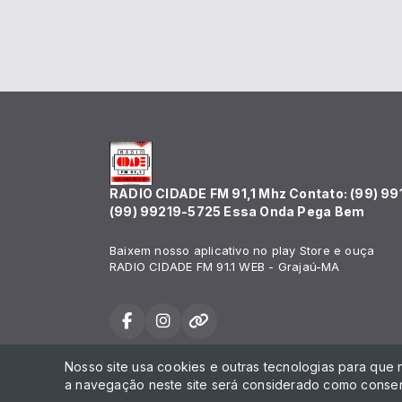
RADIO CIDADE FM 91,1 Mhz Contato: (99) 99
(99) 99219-5725 Essa Onda Pega Bem
Baixem nosso aplicativo no play Store e ouça
RADIO CIDADE FM 91.1 WEB - Grajaú-MA
Nosso site usa cookies e outras tecnologias para que
Todos os direitos reservados.
a navegação neste site será considerado como consen