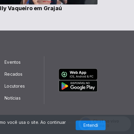
lly Vaqueiro em Grajaú
Eventos
Recados
Locutores
Notícias
Chat ao vivo
o você usa o site. Ao continuar
Com a tecnologia
Entendi
Online:
0