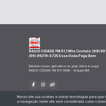
RADIO CIDADE FM 91,1 Mhz Contato: (99) 99
(99) 99219-5725 Essa Onda Pega Bem
Baixem nosso aplicativo no play Store e ouça
RADIO CIDADE FM 91.1 WEB - Grajaú-MA
Nosso site usa cookies e outras tecnologias para que
Todos os direitos reservados.
a navegação neste site será considerado como consen