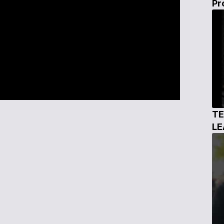
Pr
TE
L