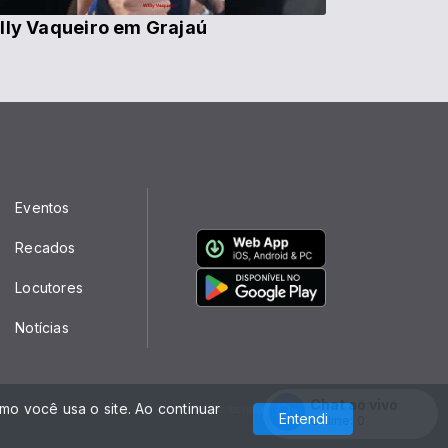
lly Vaqueiro em Grajaú
Eventos
Recados
Locutores
Notícias
Chat ao vivo
o você usa o site. Ao continuar
Com a tecnologia
Entendi
Online:
0