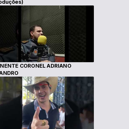
oduções)
NENTE CORONEL ADRIANO
EANDRO