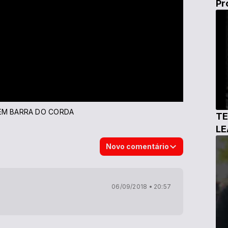
Pr
 EM BARRA DO CORDA
TE
L
Novo comentário
06/09/2018 • 20:57