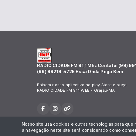
RADIO CIDADE FM 91,1 Mhz Contato: (99) 99
(99) 99219-5725 Essa Onda Pega Bem
Baixem nosso aplicativo no play Store e ouça
RADIO CIDADE FM 91.1 WEB - Grajaú-MA
Nosso site usa cookies e outras tecnologias para que
Todos os direitos reservados.
a navegação neste site será considerado como consen