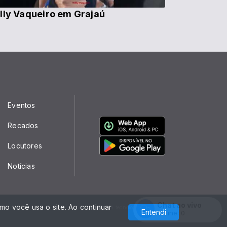
lly Vaqueiro em Grajaú
Eventos
Recados
Locutores
Notícias
Chat ao vivo
o você usa o site. Ao continuar
Com a tecnologia
Entendi
Online:
0