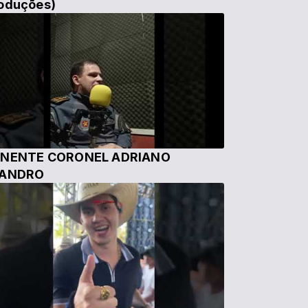
oduções)
NENTE CORONEL ADRIANO
EANDRO