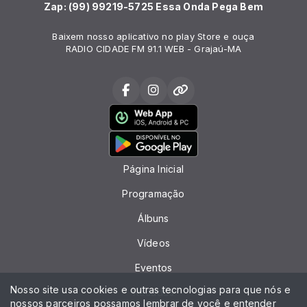
Zap: (99) 99219-5725 Essa Onda Pega Bem
Baixem nosso aplicativo no play Store e ouça
RADIO CIDADE FM 91.1 WEB - Grajaú-MA
Página Inicial
Programação
Álbuns
Vídeos
Eventos
Nosso site usa cookies e outras tecnologias para que nós e
Recados
nossos parceiros possamos lembrar de você e entender