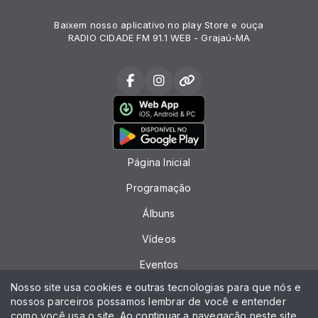
Baixem nosso aplicativo no play Store e ouça
RADIO CIDADE FM 91.1 WEB - Grajaú-MA
Página Inicial
Programação
Álbuns
Vídeos
Eventos
Nosso site usa cookies e outras tecnologias para que nós e
Recados
nossos parceiros possamos lembrar de você e entender
como você usa o site. Ao continuar a navegação neste site
Locutores