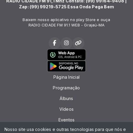
RADIO CIDADE FM 91,1 Mhz Contato: (99) 99164-9408 |
Zap: (99) 99219-5725 Essa Onda Pega Bem
Baixem nosso aplicativo no play Store e ouça
RADIO CIDADE FM 91.1 WEB - Grajaú-MA
Página Inicial
Programação
Álbuns
Vídeos
Eventos
Nosso site usa cookies e outras tecnologias para que nós e
Recados